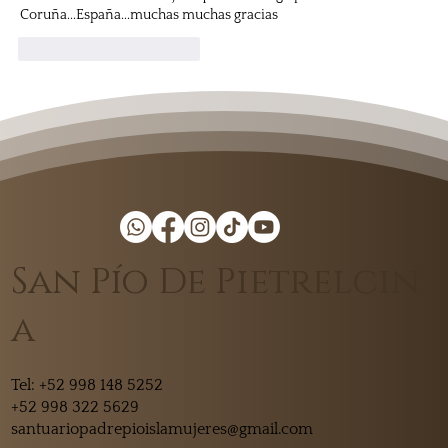
Coruña...España...muchas muchas gracias 
Me gusta
Reaccionar
San Pío De Pietrelcin
a
Tel:
+52 998 148 5252
+52 998 322 5629
santuariopadrepioislamujeres@gmail.com