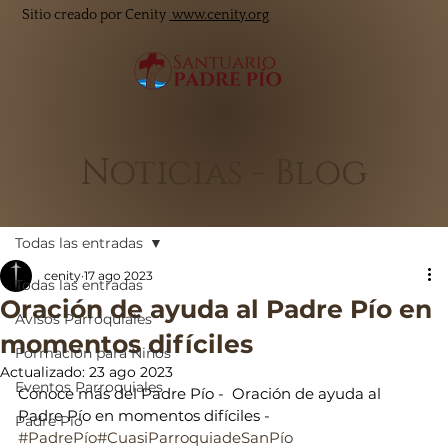
Sitio creado por Cenity
www.cenity.org
Noticias - Blog
Todas las entradas
cenity
17 ago 2023
Todas las entradas
Oración de ayuda al Padre Pío en
Avisos Parroquiales
momentos difíciles
Formación para Niños
Actualizado:
23 ago 2023
Eventos Parroquiales
Conoce más del Padre Pío -  Oración de ayuda al 
Padre Pío en momentos difíciles - 
Padre Pío
#PadrePío
#CuasiParroquiadeSanPío