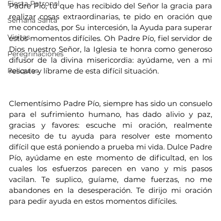
Fiesta Patronal
Padre Pío, tú que has recibido del Señor la gracia para 
realizar cosas extraordinarias, te pido en oración que 
Semana Santa
me concedas, por Su intercesión, la Ayuda para superar 
Visitas
estos momentos difíciles. Oh Padre Pío, fiel servidor de 
Dios nuestro Señor, la Iglesia te honra como generoso 
Peregrinaciones
difusor de la divina misericordia: ayúdame, ven a mi 
Reliquias
rescate y líbrame de esta difícil situación.
Clementísimo Padre Pío, siempre has sido un consuelo 
para el sufrimiento humano, has dado alivio y paz, 
gracias y favores: escuche mi oración, realmente 
necesito de tu ayuda para resolver este momento 
difícil que está poniendo a prueba mi vida. Dulce Padre 
Pío, ayúdame en este momento de dificultad, en los 
cuales los esfuerzos parecen en vano y mis pasos 
vacilan. Te suplico, guíame, dame fuerzas, no me 
abandones en la desesperación. Te dirijo mi oración 
para pedir ayuda en estos momentos difíciles.