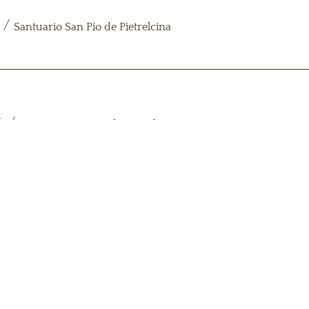
/
Santuario San Pio de Pietrelcina
l
/
Santuario San Pio de Pietrelcina
ulturas
/
Santuario San Pío de Pietrelcina