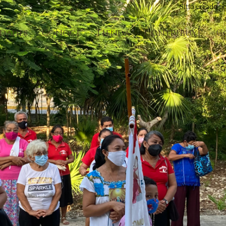
Sitio creado p
idades
Conoce
Tienda
Contribuye
C