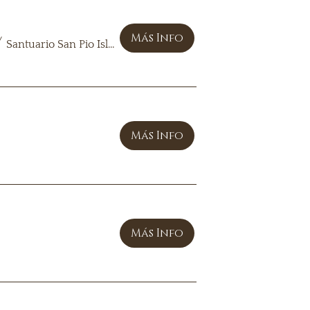
Más Info
/
Santuario San Pio Isla Mujeres
Más Info
Más Info