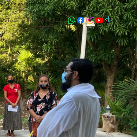
or Cenity
www.cenity.org
Donar
ontacto