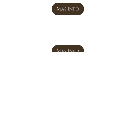
Más Info
Más Info
Más Info