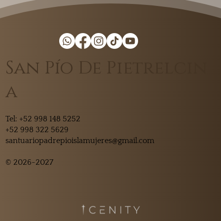
San Pío De Pietrelcin
a
Tel:
+52 998 148 5252
+52 998 322 5629
santuariopadrepioislamujeres@gmail.com
© 2026-2027