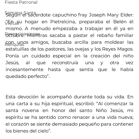
Fiesta Patronal
Semana Santa
Según el sacerdote capuchino fray Joseph Mary Elder: 
“En su hogar en Pietrelcina, preparaba el Belén él 
Visitas
mismo. A menudo empezaba a trabajar en él ya en 
Peregrinaciones
octubre. Mientras sacaba a pastar el rebaño familiar 
con unos amigos, buscaba arcilla para moldear las 
Reliquias
estatuillas de los pastores, las ovejas y los Reyes Magos. 
Ponía un cuidado especial en la creación del niño 
Jesús, al que reconstruía una y otra vez 
incesantemente hasta que sentía que le había 
quedado perfecto”.
Esta devoción le acompañó durante toda su vida. En 
una carta a su hija espiritual, escribió: “Al comenzar la 
santa novena en honor del santo Niño Jesús, mi 
espíritu se ha sentido como renacer a una vida nueva; 
el corazón se siente demasiado pequeño para contener 
los bienes del cielo”.