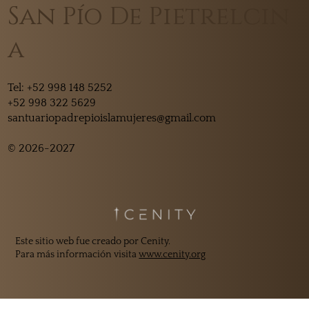
San Pío De Pietrelcin
a
Tel:
+52 998 148 5252
+52 998 322 5629
santuariopadrepioislamujeres@gmail.com
© 2026-2027