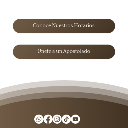
Padre Pío en momentos difíciles -
#PadrePío#CuasiParroquiadeSanPío Padre Pío
tú que has...
Conoce Nuestros Horarios
Únete a un Apostolado