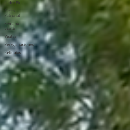
Padre Pío
Fiesta
Patronal
Semana
Santa
Visitas
Peregrinaciones
Reliquias