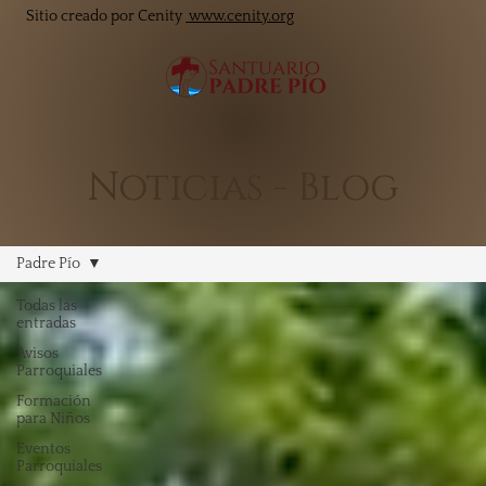
Sitio creado por Cenity
www.cenity.org
Noticias - Blog
Padre Pío
Todas las
entradas
Avisos
Parroquiales
Formación
para Niños
Eventos
Parroquiales